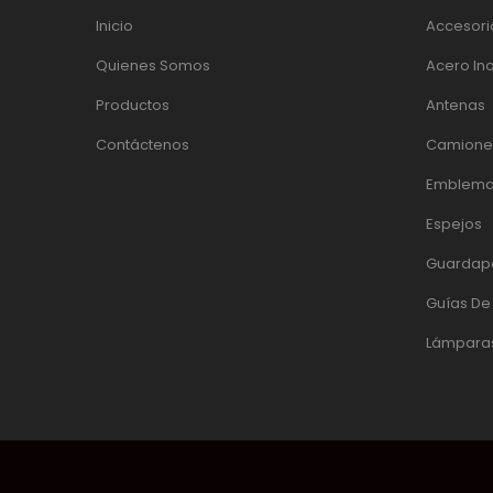
Inicio
Accesori
Quienes Somos
Acero In
Productos
Antenas
Contáctenos
Camiones
Emblema
Espejos
Guardap
Guías D
Lámpara
© 2017 DACINOX | DESARROLLADO POR:
PÁGINAS WEB EC