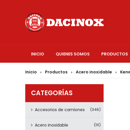
INICIO
QUIENES SOMOS
PRODUCTOS
Inicio
Productos
Acero inoxidable
Ken
>
>
>
CATEGORÍAS
Accesorios de camiones
(346)
Acero inoxidable
(111)