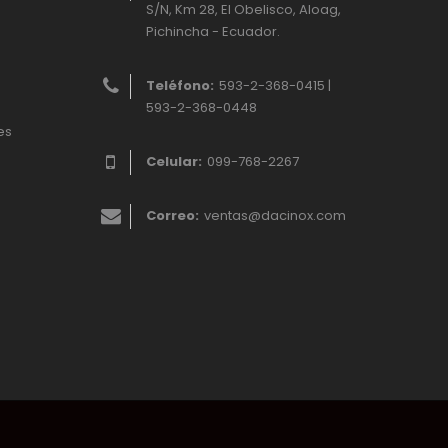
S/N, Km 28, El Obelisco, Aloag,
Pichincha - Ecuador.
Teléfono:
593-2-368-0415 |
593-2-368-0448
es
Celular:
099-768-2267
Correo:
ventas@dacinox.com