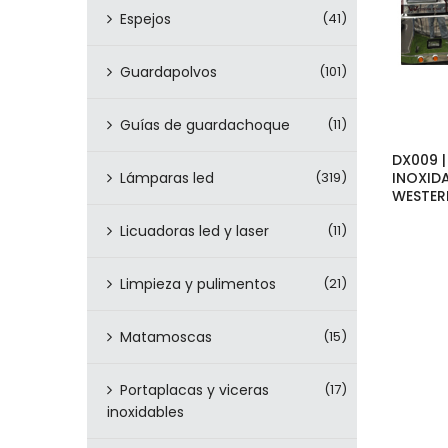
Espejos
(41)
Guardapolvos
(101)
Guías de guardachoque
(11)
DX009 
Lámparas led
(319)
INOXIDA
WESTER
Licuadoras led y laser
(11)
Limpieza y pulimentos
(21)
Matamoscas
(15)
Portaplacas y viceras
(17)
inoxidables