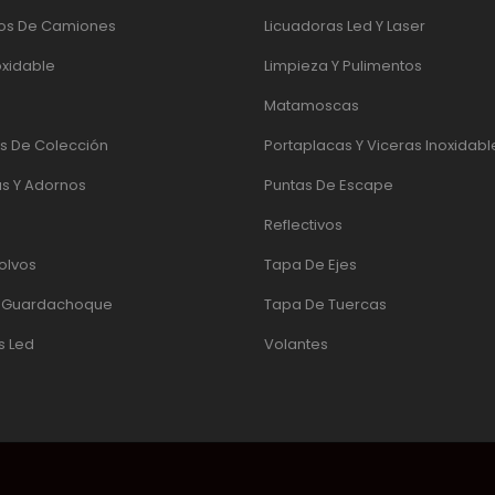
os De Camiones
Licuadoras Led Y Laser
oxidable
Limpieza Y Pulimentos
Matamoscas
 De Colección
Portaplacas Y Viceras Inoxidabl
s Y Adornos
Puntas De Escape
Reflectivos
olvos
Tapa De Ejes
e Guardachoque
Tapa De Tuercas
s Led
Volantes
UADOR
|
PÁGINAS WEB QUITO