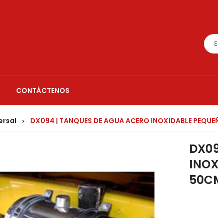
CONTÁCTENOS
ersal
DX094 | TANQUES DE AGUA ACERO INOXIDABLE PEQU
>
DX09
INOX
50C