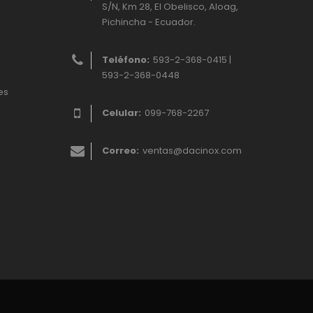
S/N, Km 28, El Obelisco, Aloag,
Pichincha - Ecuador.
Teléfono:
593-2-368-0415 |
593-2-368-0448
es
Celular:
099-768-2267
Correo:
ventas@dacinox.com