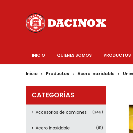
INICIO
QUIENES SOMOS
PRODUCTOS
Inicio
Productos
Acero inoxidable
Univ
>
>
>
CATEGORÍAS
Accesorios de camiones
(346)
Acero inoxidable
(111)