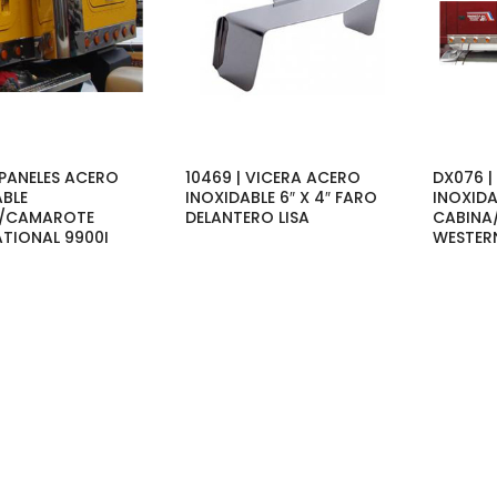
 PANELES ACERO
10469 | VICERA ACERO
DX076 |
ABLE
INOXIDABLE 6″ X 4″ FARO
INOXIDA
A/CAMAROTE
DELANTERO LISA
CABINA
ATIONAL 9900I
WESTERN