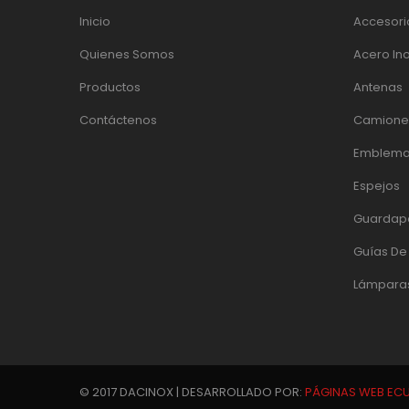
Inicio
Accesori
Quienes Somos
Acero In
Productos
Antenas
Contáctenos
Camiones
Emblema
Espejos
Guardap
Guías D
Lámpara
© 2017 DACINOX | DESARROLLADO POR:
PÁGINAS WEB EC