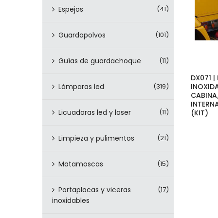
Espejos
(41)
Guardapolvos
(101)
Guías de guardachoque
(11)
DX071 |
Lámparas led
(319)
INOXID
CABIN
INTERN
Licuadoras led y laser
(11)
(KIT)
Limpieza y pulimentos
(21)
Matamoscas
(15)
Portaplacas y viceras
(17)
inoxidables