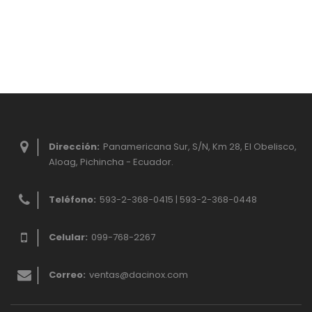
Dirección:
Panamericana Sur, S/N, Km 28, El Obelisco,
Aloag, Pichincha - Ecuador.
Teléfono:
593-2-368-0415 | 593-2-368-0448
Celular:
099-768-2267
Correo:
ventas@dacinox.com