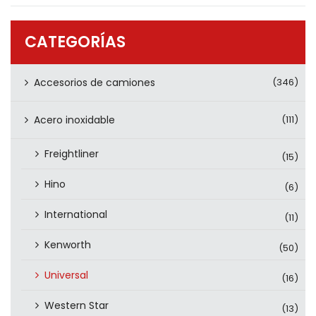
PRODUCTOS
CONTÁCTENOS
CATEGORÍAS
Accesorios de camiones
(346)
Acero inoxidable
(111)
Freightliner
(15)
Hino
(6)
International
(11)
Kenworth
(50)
Universal
(16)
Western Star
(13)