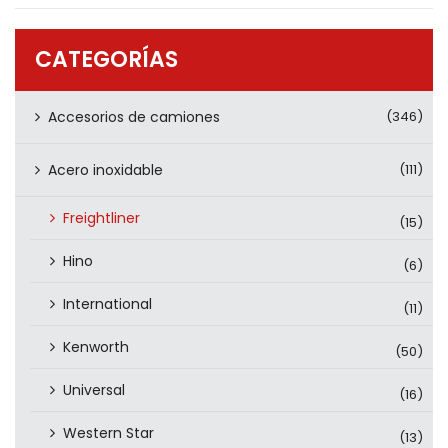
PRODUCTOS
CONTÁCTENOS
CATEGORÍAS
Accesorios de camiones
(346)
Acero inoxidable
(111)
Freightliner
(15)
Hino
(6)
International
(11)
Kenworth
(50)
Universal
(16)
Western Star
(13)