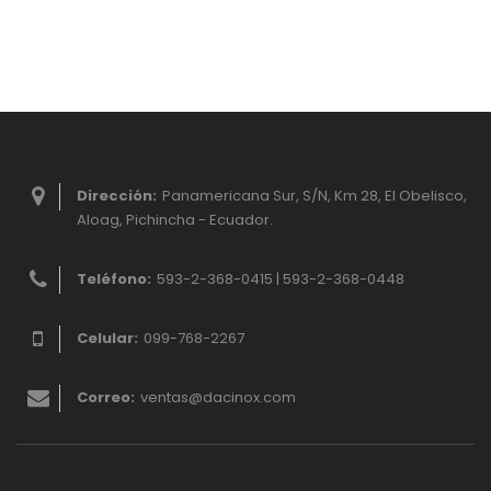
Dirección:
Panamericana Sur, S/N, Km 28, El Obelisco,
Aloag, Pichincha - Ecuador.
Teléfono:
593-2-368-0415 | 593-2-368-0448
Celular:
099-768-2267
Correo:
ventas@dacinox.com