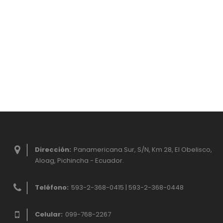
Dirección:
Panamericana Sur, S/N, Km 28, El Obelisco,
Aloag, Pichincha - Ecuador.
Teléfono:
593-2-368-0415 | 593-2-368-0448
Celular:
099-768-2267