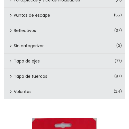
Portaplacas y viceras inoxidables
Puntas de escape
(55)
Reflectivos
(37)
Sin categorizar
(0)
Tapa de ejes
(77)
Tapa de tuercas
(87)
Volantes
(24)