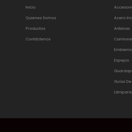
Inicio
Accesori
Quienes Somos
Acero In
Productos
Antenas
Contáctenos
Camiones
Emblema
Espejos
Guardap
Guías D
Lámpara
© 2017 DACINOX | DESARROLLADO POR:
PÁGINAS WEB EC