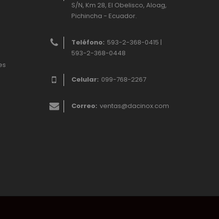
S/N, Km 28, El Obelisco, Aloag,
Pichincha - Ecuador.
Teléfono:
593-2-368-0415 |
593-2-368-0448
es
Celular:
099-768-2267
Correo:
ventas@dacinox.com