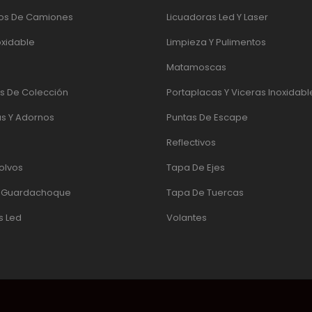
os De Camiones
Licuadoras Led Y Laser
oxidable
Limpieza Y Pulimentos
Matamoscas
 De Colección
Portaplacas Y Viceras Inoxidabl
s Y Adornos
Puntas De Escape
Reflectivos
olvos
Tapa De Ejes
e Guardachoque
Tapa De Tuercas
s Led
Volantes
UADOR
|
PÁGINAS WEB QUITO