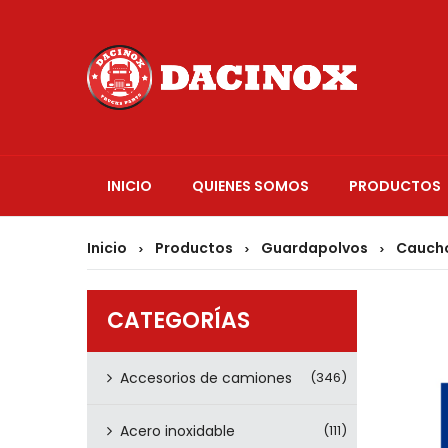
INICIO
QUIENES SOMOS
PRODUCTOS
Inicio
Productos
Guardapolvos
Caucho
>
>
>
CATEGORÍAS
Accesorios de camiones
(346)
Acero inoxidable
(111)