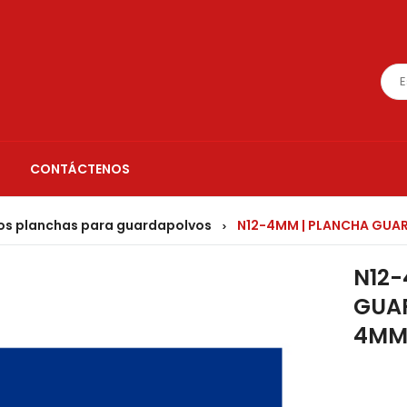
CONTÁCTENOS
s planchas para guardapolvos
N12-4MM | PLANCHA GUA
>
N12-
GUA
4M