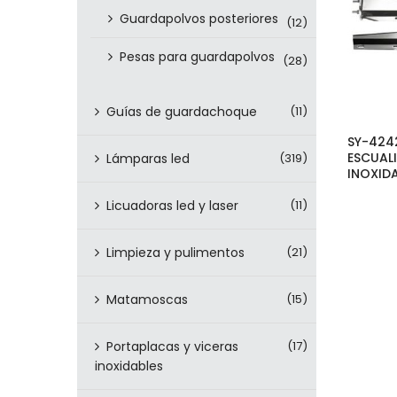
Guardapolvos posteriores
(12)
Pesas para guardapolvos
(28)
Guías de guardachoque
(11)
SY-424
ESCUAL
Lámparas led
(319)
INOXIDA
Licuadoras led y laser
(11)
Limpieza y pulimentos
(21)
Matamoscas
(15)
Portaplacas y viceras
(17)
inoxidables