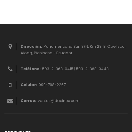
Dirección:
Panamericana Sur, S/N, Km 28, El Obelisco,
Aloag, Pichincha - Ecuador.
Teléfono:
593-2-368-0415 | 593-2-368-0448
Celular:
099-768-2267
Correo:
ventas@dacinox.com