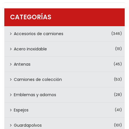
PRODUCTOS
CONTÁCTENOS
CATEGORÍAS
Accesorios de camiones
(346)
Acero inoxidable
(111)
Antenas
(45)
Camiones de colección
(53)
Emblemas y adornos
(28)
Espejos
(41)
Guardapolvos
(101)