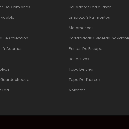
os De Camiones
Licuadoras Led Y Laser
oxidable
Limpieza Y Pulimentos
Matamoscas
 De Colección
Portaplacas Y Viceras Inoxidabl
s Y Adornos
Puntas De Escape
Reflectivos
olvos
Tapa De Ejes
e Guardachoque
Tapa De Tuercas
s Led
Volantes
UADOR
|
PÁGINAS WEB QUITO