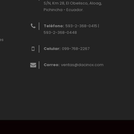
S/N, Km 28, El Obelisco, Aloag,
Pichincha - Ecuador.
Teléfono:
593-2-368-0415 |
593-2-368-0448
es
Celular:
099-768-2267
Correo:
ventas@dacinox.com