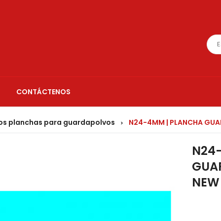
CONTÁCTENOS
s planchas para guardapolvos
N24-4MM | PLANCHA GU
>
N24
GUA
NEW