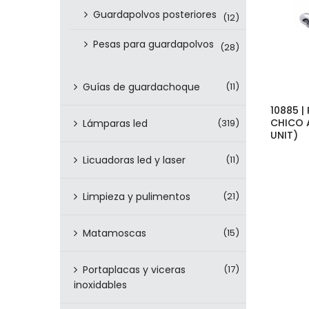
Guardapolvos posteriores
(12)
Pesas para guardapolvos
(28)
Guías de guardachoque
(11)
10885 
CHICO A
Lámparas led
(319)
UNIT)
Licuadoras led y laser
(11)
Limpieza y pulimentos
(21)
Matamoscas
(15)
Portaplacas y viceras
(17)
inoxidables