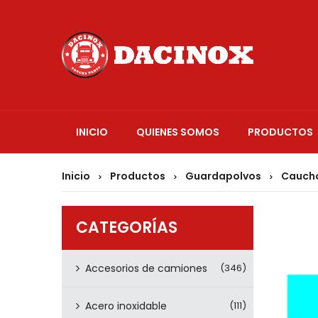
INICIO
QUIENES SOMOS
PRODUCTOS
Inicio
Productos
Guardapolvos
Caucho
>
>
>
CATEGORÍAS
Accesorios de camiones
(346)
Acero inoxidable
(111)