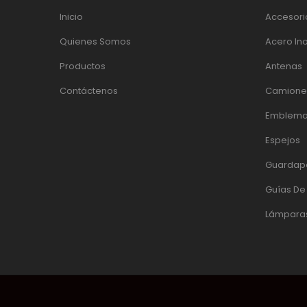
Inicio
Accesori
Quienes Somos
Acero In
Productos
Antenas
Contáctenos
Camiones
Emblema
Espejos
Guardap
Guías D
Lámpara
© 2017 DACINOX | DESARROLLADO POR:
PÁGINAS WEB EC