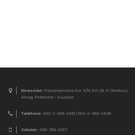
Dirección:
Panamericana Sur, S/N, Km 28, El Obelisco,
Aloag, Pichincha - Ecuador.
Teléfono:
593-2-368-0415 | 593-2-368-0448
Celular:
099-768-2267