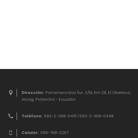
Dirección:
Panamericana Sur, S/N, Km 28, El Obelisco,
Aloag, Pichincha - Ecuador.
Teléfono:
593-2-368-0415 | 593-2-368-0448
Celular:
099-768-2267