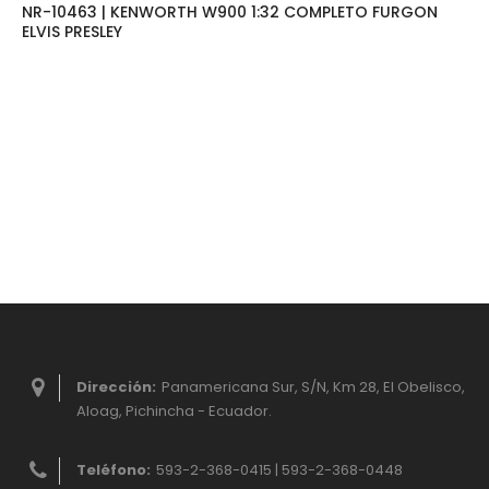
NR-10463 | KENWORTH W900 1:32 COMPLETO FURGON
ELVIS PRESLEY
Dirección:
Panamericana Sur, S/N, Km 28, El Obelisco,
Aloag, Pichincha - Ecuador.
Teléfono:
593-2-368-0415 | 593-2-368-0448