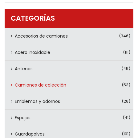
PRODUCTOS
CONTÁCTENOS
CATEGORÍAS
Accesorios de camiones
(346)
Acero inoxidable
(111)
Antenas
(45)
Camiones de colección
(53)
Emblemas y adornos
(28)
Espejos
(41)
Guardapolvos
(101)