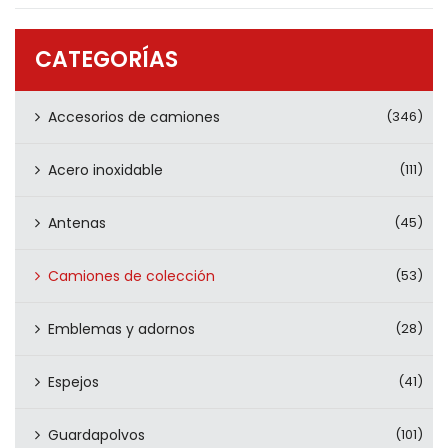
PRODUCTOS
CONTÁCTENOS
CATEGORÍAS
Accesorios de camiones
(346)
Acero inoxidable
(111)
Antenas
(45)
Camiones de colección
(53)
Emblemas y adornos
(28)
Espejos
(41)
Guardapolvos
(101)