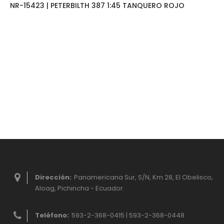
NR-15423 | PETERBILTH 387 1:45 TANQUERO ROJO
Dirección:
Panamericana Sur, S/N, Km 28, El Obelisco,
Aloag, Pichincha - Ecuador.
Teléfono:
593-2-368-0415 | 593-2-368-0448