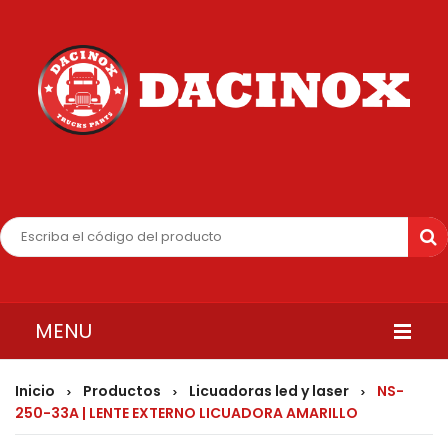
MENU
INICIO
Inicio
Productos
Licuadoras led y laser
NS-
>
>
>
250-33A | LENTE EXTERNO LICUADORA AMARILLO
QUIENES SOMOS