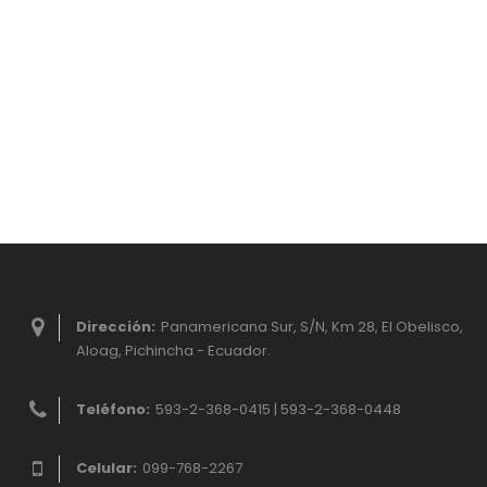
Dirección:
Panamericana Sur, S/N, Km 28, El Obelisco,
Aloag, Pichincha - Ecuador.
Teléfono:
593-2-368-0415 | 593-2-368-0448
Celular:
099-768-2267