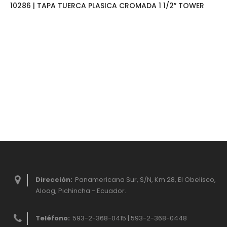
10286 | TAPA TUERCA PLASICA CROMADA 1 1/2″ TOWER
Dirección:
Panamericana Sur, S/N, Km 28, El Obelisco,
Aloag, Pichincha - Ecuador.
Teléfono:
593-2-368-0415 | 593-2-368-0448