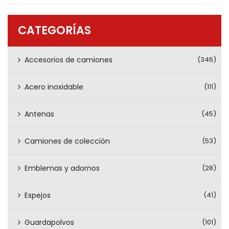
PRODUCTOS
CONTÁCTENOS
CATEGORÍAS
Accesorios de camiones
(346)
Acero inoxidable
(111)
Antenas
(45)
Camiones de colección
(53)
Emblemas y adornos
(28)
Espejos
(41)
Guardapolvos
(101)