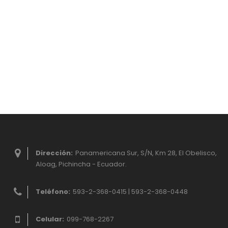
Dirección:
Panamericana Sur, S/N, Km 28, El Obelisco,
Aloag, Pichincha - Ecuador.
Teléfono:
593-2-368-0415 | 593-2-368-0448
Celular:
099-768-2267