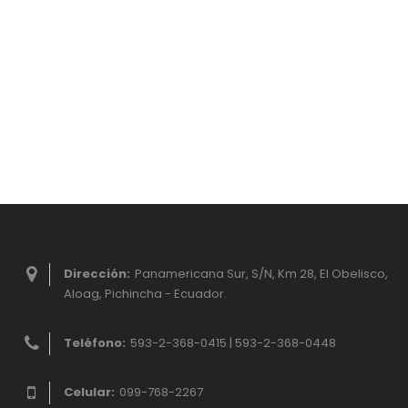
Dirección:
Panamericana Sur, S/N, Km 28, El Obelisco,
Aloag, Pichincha - Ecuador.
Teléfono:
593-2-368-0415 | 593-2-368-0448
Celular:
099-768-2267