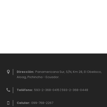
Dirección:
Panamericana Sur, S/N, Km 28, El Obelisco,
Aloag, Pichincha - Ecuador.
Teléfono:
593-2-368-0415 | 593-2-368-0448
Celular:
099-768-2267