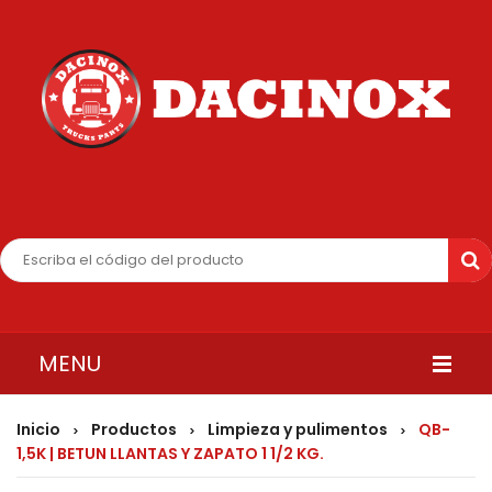
MENU
INICIO
Inicio
Productos
Limpieza y pulimentos
QB-
>
>
>
1,5K | BETUN LLANTAS Y ZAPATO 1 1/2 KG.
QUIENES SOMOS