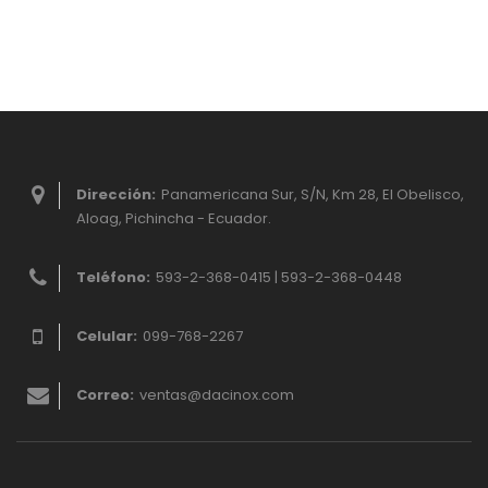
Dirección:
Panamericana Sur, S/N, Km 28, El Obelisco,
Aloag, Pichincha - Ecuador.
Teléfono:
593-2-368-0415 | 593-2-368-0448
Celular:
099-768-2267
Correo:
ventas@dacinox.com