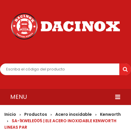
MENU
INICIO
Inicio
Productos
Acero inoxidable
Kenworth
>
>
>
SA-1KWELE005 | ELE ACERO INOXIDABLE KENWORTH
>
QUIENES SOMOS
LINEAS PAR