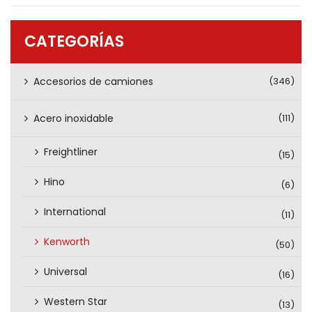
PRODUCTOS
CONTÁCTENOS
CATEGORÍAS
Accesorios de camiones
(346)
Acero inoxidable
(111)
Freightliner
(15)
Hino
(6)
International
(11)
Kenworth
(50)
Universal
(16)
Western Star
(13)