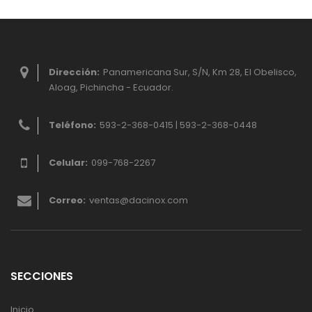
Dirección:
Panamericana Sur, S/N, Km 28, El Obelisco,
Aloag, Pichincha - Ecuador.
Teléfono:
593-2-368-0415 | 593-2-368-0448
Celular:
099-768-2267
Correo:
ventas@dacinox.com
SECCIONES
Inicio