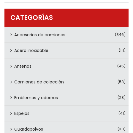
PRODUCTOS
CONTÁCTENOS
CATEGORÍAS
Accesorios de camiones
(346)
Acero inoxidable
(111)
Antenas
(45)
Camiones de colección
(53)
Emblemas y adornos
(28)
Espejos
(41)
Guardapolvos
(101)