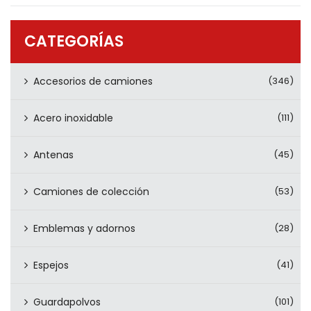
PRODUCTOS
CONTÁCTENOS
CATEGORÍAS
Accesorios de camiones
(346)
Acero inoxidable
(111)
Antenas
(45)
Camiones de colección
(53)
Emblemas y adornos
(28)
Espejos
(41)
Guardapolvos
(101)