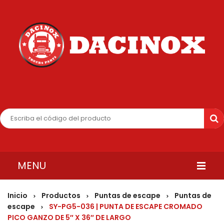
MENU
INICIO
Inicio
Productos
Puntas de escape
Puntas de
>
>
>
escape
SY-PG5-036 | PUNTA DE ESCAPE CROMADO
>
QUIENES SOMOS
PICO GANZO DE 5″ X 36″ DE LARGO