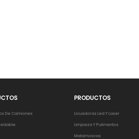
UCTOS
PRODUCTOS
os De Camiones
Licuadoras Led Y Laser
oxidable
Limpieza Y Pulimentos
Matamoscas