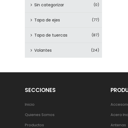
Sin categorizar
(0)
Tapa de ejes
(77)
Tapa de tuercas
(87)
Volantes
(24)
SECCIONES
PROD
Inicio
Accesori
Quienes Somos
Acero In
Productos
Antenas