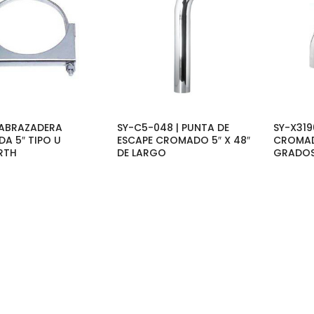
| ABRAZADERA
SY-C5-048 | PUNTA DE
SY-X319
A 5″ TIPO U
ESCAPE CROMADO 5″ X 48″
CROMADO
RTH
DE LARGO
GRADO