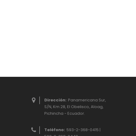
Dirección:
Panamericana Sur,
S/N, Km 28, El Obelisco, Aloag,
Pichincha - Ecuador.
Teléfono:
593-2-368-0415 |