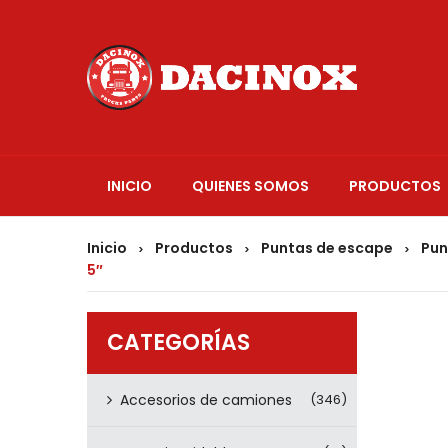
INICIO
QUIENES SOMOS
PRODUCTOS
Inicio
Productos
Puntas de escape
Pun
>
>
>
5″
CATEGORÍAS
Accesorios de camiones
(346)