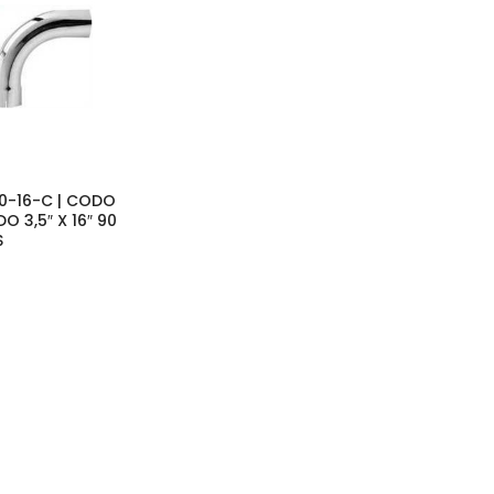
0-16-C | CODO
 3,5″ X 16″ 90
S