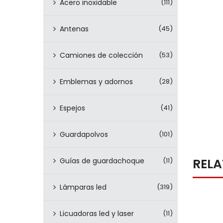
Acero inoxidable
(111)
Antenas
(45)
Camiones de colección
(53)
Emblemas y adornos
(28)
Espejos
(41)
Guardapolvos
(101)
REL
Guías de guardachoque
(11)
Lámparas led
(319)
Licuadoras led y laser
(11)