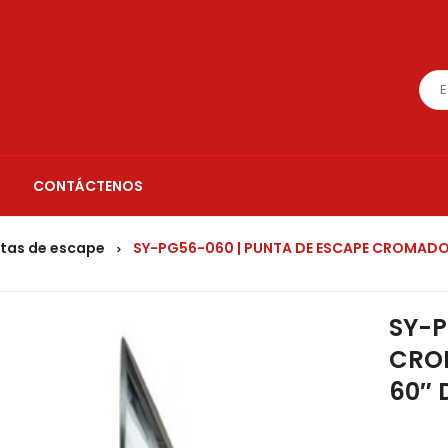
CONTÁCTENOS
tas de escape
SY-PG56-060 | PUNTA DE ESCAPE CROMADO 
>
SY-P
CROM
60″ 