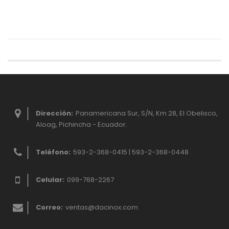
Dirección:
Panamericana Sur, S/N, Km 28, El Obelisco,
Aloag, Pichincha - Ecuador.
Teléfono:
593-2-368-0415 | 593-2-368-0448
Celular:
099-768-2267
Correo:
ventas@dacinox.com