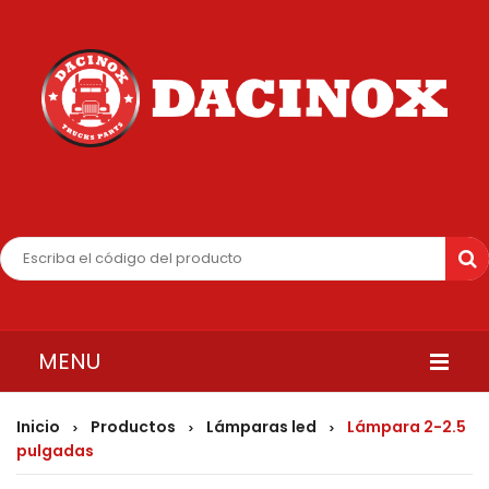
MENU
INICIO
Inicio
Productos
Lámparas led
Lámpara 2-2.5
>
>
>
pulgadas
QUIENES SOMOS