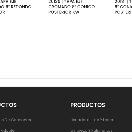
TAPA EJE
20130 | TAPA EJE
20131 |
O 6″ REDONDO
CROMADO 8″ CONICO
8″ CON
OR
POSTERIOR KW
POSTER
UCTOS
PRODUCTOS
os De Camiones
Licuadoras Led Y Laser
oxidable
Limpieza Y Pulimentos