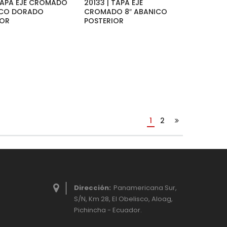
 TAPA EJE CROMADO
20133 | TAPA EJE
ICO DORADO
CROMADO 8″ ABANICO
IOR
POSTERIOR
1
2
Dirección:
Panamericana Sur,
S/N, Km 28, El Obelisco, Aloag,
Pichincha - Ecuador.