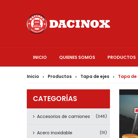
INICIO
QUIENES SOMOS
PRODUCTOS
Inicio
Productos
Tapa de ejes
Tapa de 
>
>
>
CATEGORÍAS
Accesorios de camiones
(346)
Acero inoxidable
(111)