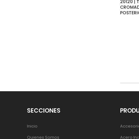
20120 | 
CROMAD
POSTERI
SECCIONES
PROD
Inicio
Accesori
Quienes Somos
Acero In