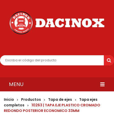
MENU
INICIO
Inicio
Productos
Tapa de ejes
Tapa ejes
>
>
>
completos
10263 | TAPA EJE PLASTICO CROMADO
>
QUIENES SOMOS
REDONDO POSTERIOR ECONOMICO 33MM