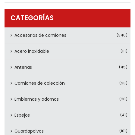
PRODUCTOS
CONTÁCTENOS
CATEGORÍAS
Accesorios de camiones
(346)
Acero inoxidable
(111)
Antenas
(45)
Camiones de colección
(53)
Emblemas y adornos
(28)
Espejos
(41)
Guardapolvos
(101)