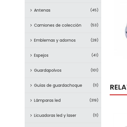
Antenas
(45)
Camiones de colección
(53)
Emblemas y adornos
(28)
Espejos
(41)
Guardapolvos
(101)
REL
Guías de guardachoque
(11)
Lámparas led
(319)
Licuadoras led y laser
(11)