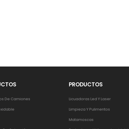
UCTOS
PRODUCTOS
os De Camiones
Licuadoras Led Y Laser
oxidable
Limpieza Y Pulimentos
Matamoscas