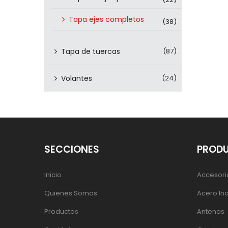
Tapa ejes completos
(38)
Tapa de tuercas
(87)
Volantes
(24)
SECCIONES
PROD
Inicio
Accesori
Quienes Somos
Acero In
Productos
Antenas