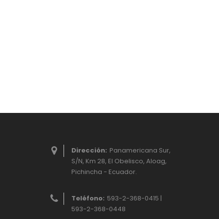
Dirección:
Panamericana Sur,
S/N, Km 28, El Obelisco, Aloag,
Pichincha - Ecuador.
Teléfono:
593-2-368-0415 |
593-2-368-0448