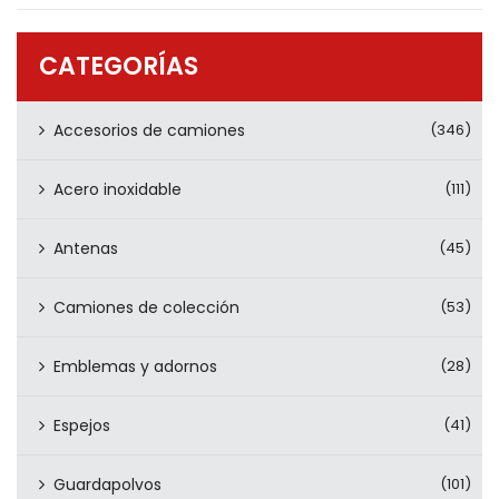
PRODUCTOS
CONTÁCTENOS
CATEGORÍAS
Accesorios de camiones
(346)
Acero inoxidable
(111)
Antenas
(45)
Camiones de colección
(53)
Emblemas y adornos
(28)
Espejos
(41)
Guardapolvos
(101)