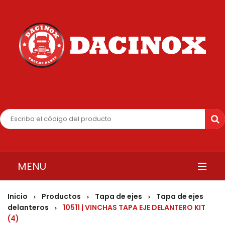
MENU
INICIO
Inicio
Productos
Tapa de ejes
Tapa de ejes
>
>
>
delanteros
10511 | VINCHAS TAPA EJE DELANTERO KIT
>
QUIENES SOMOS
(4)