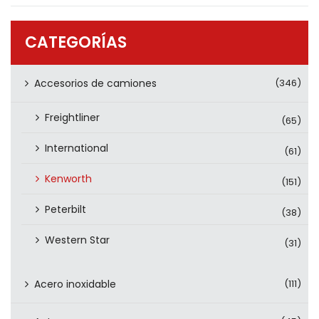
PRODUCTOS
CONTÁCTENOS
CATEGORÍAS
Accesorios de camiones
(346)
Freightliner
(65)
International
(61)
Kenworth
(151)
Peterbilt
(38)
Western Star
(31)
Acero inoxidable
(111)