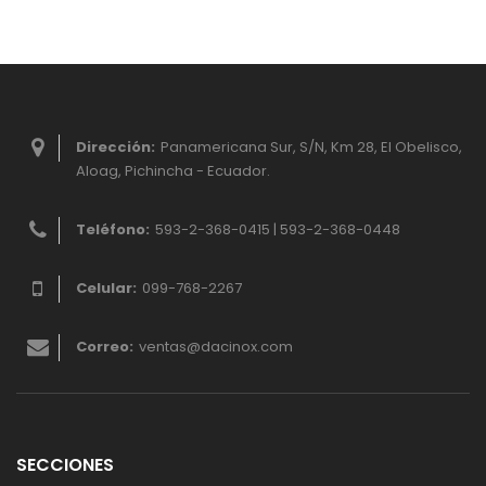
Dirección:
Panamericana Sur, S/N, Km 28, El Obelisco,
Aloag, Pichincha - Ecuador.
Teléfono:
593-2-368-0415 | 593-2-368-0448
Celular:
099-768-2267
Correo:
ventas@dacinox.com
SECCIONES