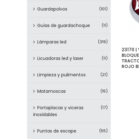
Guardapolvos
(101)
Guías de guardachoque
(11)
Lámparas led
(319)
23170 |
BLOQU
Licuadoras led y laser
(11)
TRACTO
ROJO B
Limpieza y pulimentos
(21)
Matamoscas
(15)
Portaplacas y viceras
(17)
inoxidables
Puntas de escape
(55)