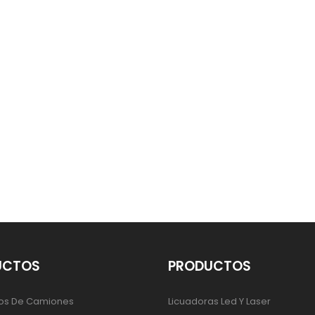
UCTOS
PRODUCTOS
os De Camiones
Licuadoras Led Y Laser