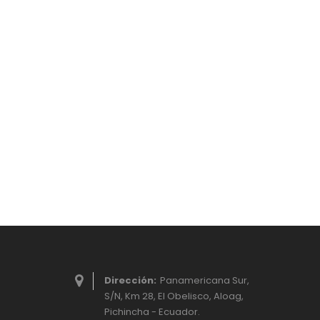
Dirección:
Panamericana Sur,
S/N, Km 28, El Obelisco, Aloag,
Pichincha - Ecuador.