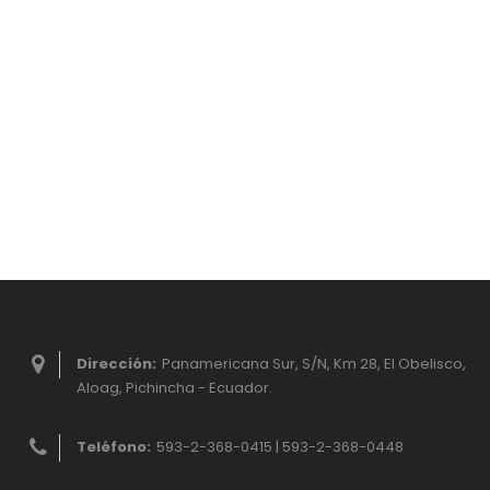
Dirección:
Panamericana Sur, S/N, Km 28, El Obelisco,
Aloag, Pichincha - Ecuador.
Teléfono:
593-2-368-0415 | 593-2-368-0448