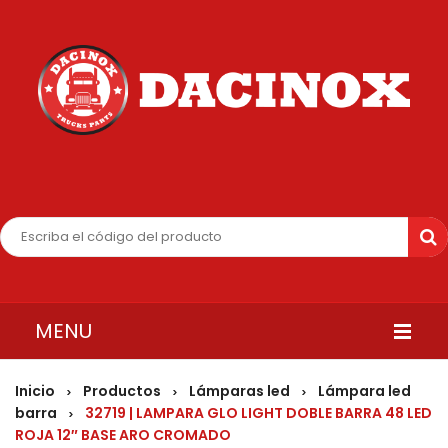
MENU
INICIO
Inicio
Productos
Lámparas led
Lámpara led
>
>
>
barra
32719 | LAMPARA GLO LIGHT DOBLE BARRA 48 LED
>
QUIENES SOMOS
ROJA 12″ BASE ARO CROMADO