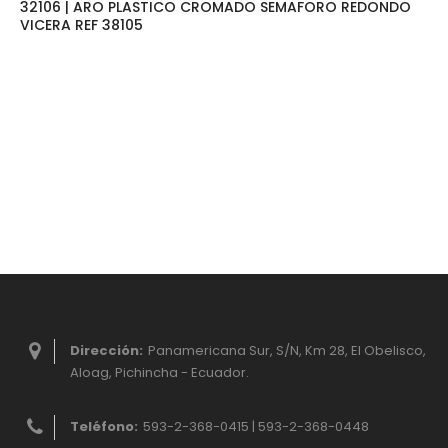
32106 | ARO PLASTICO CROMADO SEMAFORO REDONDO
VICERA REF 38105
Dirección:
Panamericana Sur, S/N, Km 28, El Obelisco,
Aloag, Pichincha - Ecuador.
Teléfono:
593-2-368-0415 | 593-2-368-0448