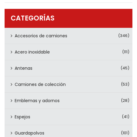
PRODUCTOS
CONTÁCTENOS
CATEGORÍAS
Accesorios de camiones
(346)
Acero inoxidable
(111)
Antenas
(45)
Camiones de colección
(53)
Emblemas y adornos
(28)
Espejos
(41)
Guardapolvos
(101)