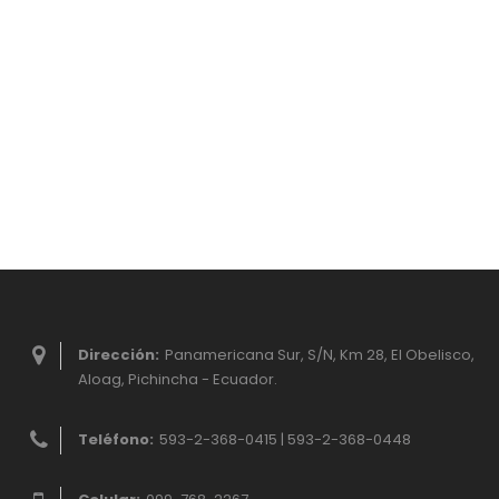
Dirección:
Panamericana Sur, S/N, Km 28, El Obelisco,
Aloag, Pichincha - Ecuador.
Teléfono:
593-2-368-0415 | 593-2-368-0448