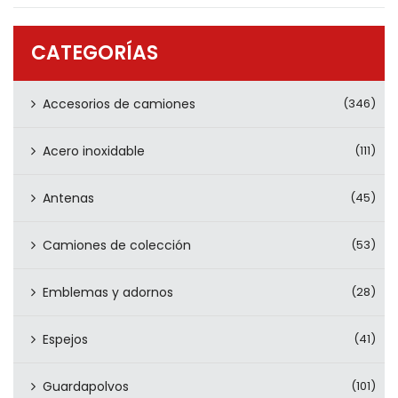
PRODUCTOS
CONTÁCTENOS
CATEGORÍAS
Accesorios de camiones
(346)
Acero inoxidable
(111)
Antenas
(45)
Camiones de colección
(53)
Emblemas y adornos
(28)
Espejos
(41)
Guardapolvos
(101)