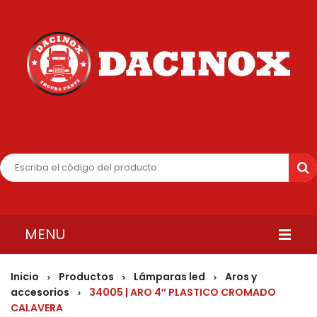
MENU
INICIO
Inicio
Productos
Lámparas led
Aros y
>
>
>
accesorios
34005 | ARO 4″ PLASTICO CROMADO
>
QUIENES SOMOS
CALAVERA