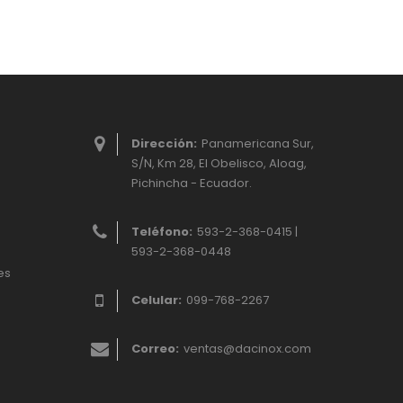
Dirección:
Panamericana Sur,
S/N, Km 28, El Obelisco, Aloag,
Pichincha - Ecuador.
Teléfono:
593-2-368-0415 |
593-2-368-0448
es
Celular:
099-768-2267
Correo:
ventas@dacinox.com