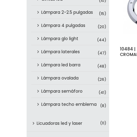
(10)
Lámpara 2-2.5 pulgadas
(15)
Lámpara 4 pulgadas
(20)
Lámpara glo light
(44)
10484 |
Lámpara laterales
(47)
CROMAD
Lámpara led barra
(48)
Lámpara ovalada
(26)
Lámpara semáforo
(41)
Lámpara techo emblema
(8)
Licuadoras led y laser
(11)