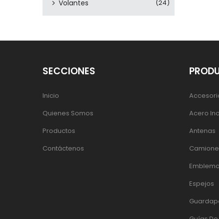
Volantes
(24)
SECCIONES
PROD
Inicio
Accesori
Quienes Somos
Acero In
Productos
Antenas
Contáctenos
Camiones
Emblema
Espejos
Guardap
Guías D