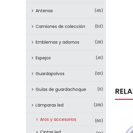
Antenas
(45)
Camiones de colección
(53)
Emblemas y adornos
(28)
Espejos
(41)
Guardapolvos
(101)
REL
Guías de guardachoque
(11)
Lámparas led
(319)
Aros y accesorios
(60)
Cintas led