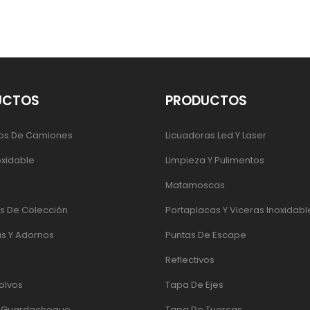
UCTOS
PRODUCTOS
os De Camiones
Licuadoras Led Y Laser
oxidable
Limpieza Y Pulimentos
Matamoscas
 De Colección
Portaplacas Y Viceras Inoxidabl
s Y Adornos
Puntas De Escape
Reflectivos
olvos
Tapa De Ejes
e Guardachoque
Tapa De Tuercas