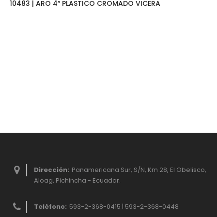
10483 | ARO 4″ PLASTICO CROMADO VICERA
Dirección:
Panamericana Sur, S/N, Km 28, El Obelisco,
Aloag, Pichincha - Ecuador.
Teléfono:
593-2-368-0415 | 593-2-368-0448