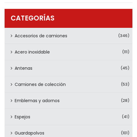
PRODUCTOS
CONTÁCTENOS
CATEGORÍAS
Accesorios de camiones
(346)
Acero inoxidable
(111)
Antenas
(45)
Camiones de colección
(53)
Emblemas y adornos
(28)
Espejos
(41)
Guardapolvos
(101)