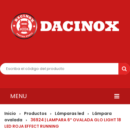
MENU
INICIO
Inicio
Productos
Lámparas led
Lámpara
>
>
>
ovalada
36924 | LAMPARA 6″ OVALADA GLO LIGHT 18
>
QUIENES SOMOS
LED ROJA EFFECT RUNNING