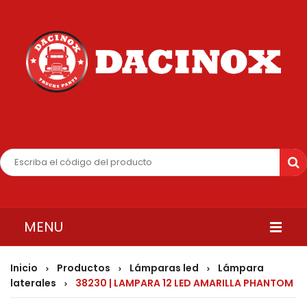
MENU
INICIO
Inicio
Productos
Lámparas led
Lámpara
>
>
>
laterales
38230 | LAMPARA 12 LED AMARILLA PHANTOM
>
QUIENES SOMOS