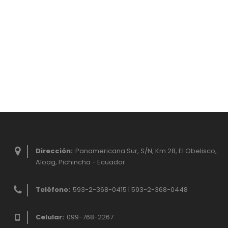
Dirección:
Panamericana Sur, S/N, Km 28, El Obelisco,
Aloag, Pichincha - Ecuador.
Teléfono:
593-2-368-0415 | 593-2-368-0448
Celular:
099-768-2267