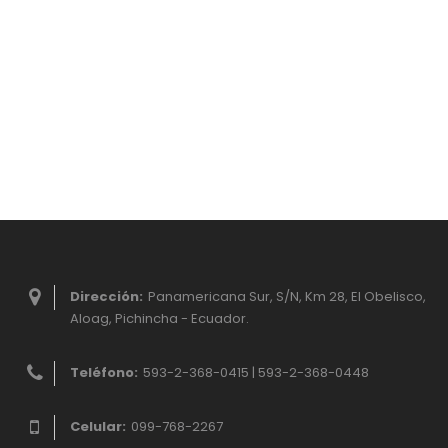
Dirección:
Panamericana Sur, S/N, Km 28, El Obelisco,
Aloag, Pichincha - Ecuador.
Teléfono:
593-2-368-0415 | 593-2-368-0448
Celular:
099-768-2267