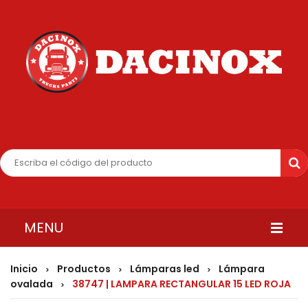
MENU
INICIO
Inicio
Productos
Lámparas led
Lámpara
>
>
>
ovalada
38747 | LAMPARA RECTANGULAR 15 LED ROJA
>
QUIENES SOMOS