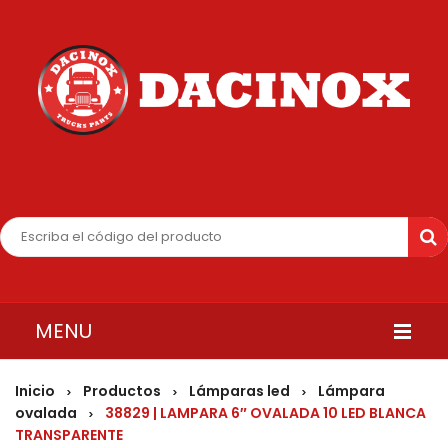
MENU
INICIO
Inicio
Productos
Lámparas led
Lámpara
>
>
>
ovalada
38829 | LAMPARA 6″ OVALADA 10 LED BLANCA
>
QUIENES SOMOS
TRANSPARENTE