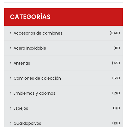
PRODUCTOS
CONTÁCTENOS
CATEGORÍAS
Accesorios de camiones
(346)
Acero inoxidable
(111)
Antenas
(45)
Camiones de colección
(53)
Emblemas y adornos
(28)
Espejos
(41)
Guardapolvos
(101)