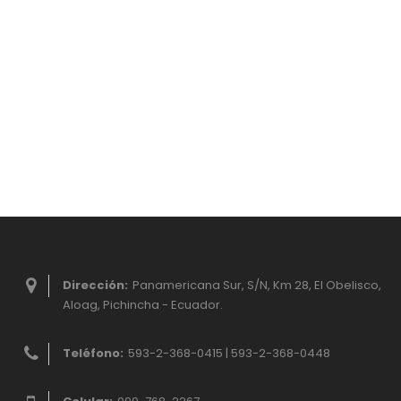
Dirección:
Panamericana Sur, S/N, Km 28, El Obelisco,
Aloag, Pichincha - Ecuador.
Teléfono:
593-2-368-0415 | 593-2-368-0448