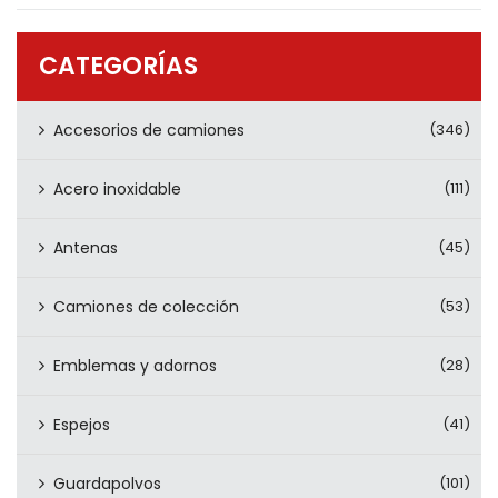
PRODUCTOS
CONTÁCTENOS
CATEGORÍAS
Accesorios de camiones
(346)
Acero inoxidable
(111)
Antenas
(45)
Camiones de colección
(53)
Emblemas y adornos
(28)
Espejos
(41)
Guardapolvos
(101)