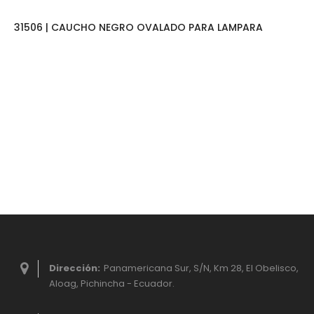
31506 | CAUCHO NEGRO OVALADO PARA LAMPARA
Dirección:
Panamericana Sur, S/N, Km 28, El Obelisco,
Aloag, Pichincha - Ecuador.