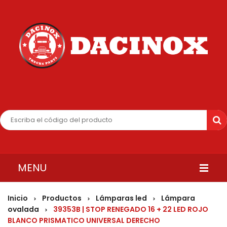
MENU
INICIO
Inicio
Productos
Lámparas led
Lámpara
>
>
>
ovalada
39353B | STOP RENEGADO 16 + 22 LED ROJO
>
QUIENES SOMOS
BLANCO PRISMATICO UNIVERSAL DERECHO