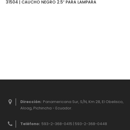
31504 | CAUCHO NEGRO 2.5″ PARA LAMPARA
Dirección:
Panamericana Sur, S/N, Km 28, El Obelisco,
Aloag, Pichincha - Ecuador.
Teléfono:
593-2-368-0415 | 593-2-368-0448