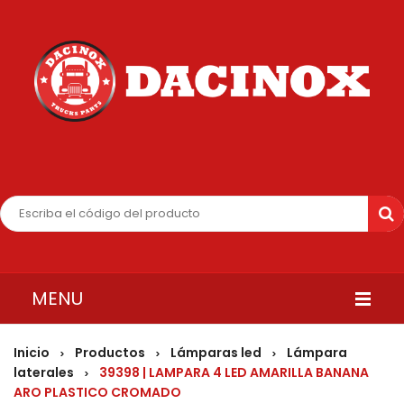
MENU
INICIO
Inicio
Productos
Lámparas led
Lámpara
>
>
>
laterales
39398 | LAMPARA 4 LED AMARILLA BANANA
>
QUIENES SOMOS
ARO PLASTICO CROMADO