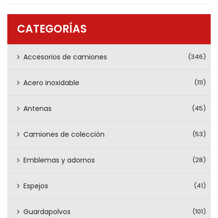
PRODUCTOS
CONTÁCTENOS
CATEGORÍAS
Accesorios de camiones
(346)
Acero inoxidable
(111)
Antenas
(45)
Camiones de colección
(53)
Emblemas y adornos
(28)
Espejos
(41)
Guardapolvos
(101)