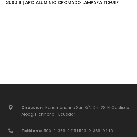
30001B | ARO ALUMINIO CROMADO LAMPARA TIGUER
Dirección:
Panamericana Sur, S/N, Km 28, El Obelisco,
Aloag, Pichincha - Ecuador.
Teléfono:
593-2-368-0415 | 593-2-368-0448