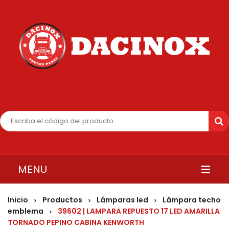
MENU
INICIO
Inicio
Productos
Lámparas led
Lámpara techo
>
>
>
emblema
39602 | LAMPARA REPUESTO 17 LED AMARILLA
>
QUIENES SOMOS
TORNADO PEPINO CABINA KENWORTH