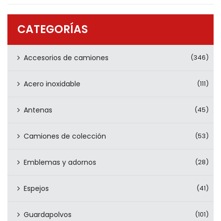
PRODUCTOS
CONTÁCTENOS
CATEGORÍAS
Accesorios de camiones
(346)
Acero inoxidable
(111)
Antenas
(45)
Camiones de colección
(53)
Emblemas y adornos
(28)
Espejos
(41)
Guardapolvos
(101)