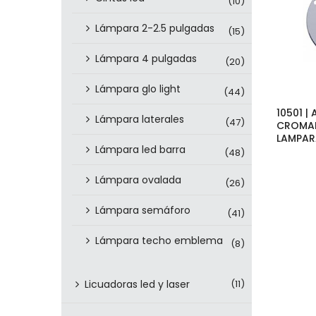
(10)
Lámpara 2-2.5 pulgadas
(15)
Lámpara 4 pulgadas
(20)
Lámpara glo light
(44)
10501 |
Lámpara laterales
(47)
CROMAD
LAMPAR
Lámpara led barra
(48)
Lámpara ovalada
(26)
Lámpara semáforo
(41)
Lámpara techo emblema
(8)
Licuadoras led y laser
(11)