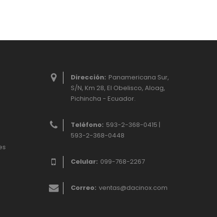
Dirección:
Panamericana Sur,
S/N, Km 28, El Obelisco, Aloag,
Pichincha - Ecuador.
Teléfono:
593-2-368-0415 |
593-2-368-0448
es
Celular:
099-768-2267
Correo:
ventas@dacinox.com