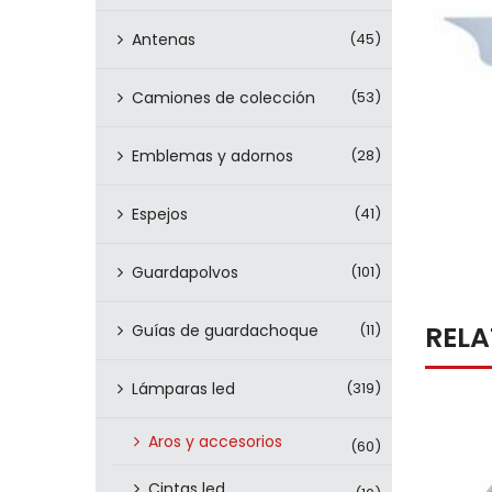
Antenas
(45)
Camiones de colección
(53)
Emblemas y adornos
(28)
Espejos
(41)
Guardapolvos
(101)
REL
Guías de guardachoque
(11)
Lámparas led
(319)
Aros y accesorios
(60)
Cintas led