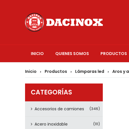
INICIO
QUIENES SOMOS
PRODUCTOS
Inicio
Productos
Lámparas led
Aros y 
>
>
>
CATEGORÍAS
Accesorios de camiones
(346)
Acero inoxidable
(111)