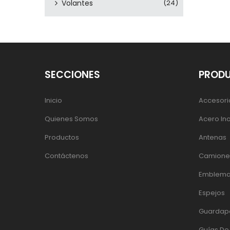
Volantes
(24)
SECCIONES
PROD
Inicio
Accesori
Quienes Somos
Acero In
Productos
Antenas
Contáctenos
Camiones
Emblema
Espejos
Guardap
Guías D