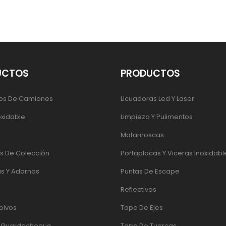
UCTOS
PRODUCTOS
os De Camiones
Licuadoras Led Y Laser
oxidable
Limpieza Y Pulimentos
Matamoscas
 De Colección
Portaplacas Y Viceras Inoxidabl
s Y Adornos
Puntas De Escape
Reflectivos
olvos
Tapa De Ejes
e Guardachoque
Tapa De Tuercas