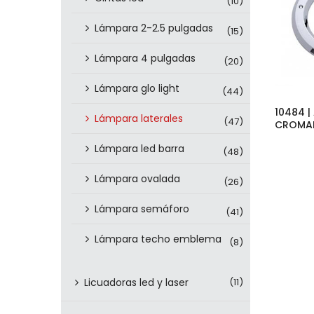
(10)
Lámpara 2-2.5 pulgadas
(15)
Lámpara 4 pulgadas
(20)
Lámpara glo light
(44)
10484 |
Lámpara laterales
(47)
CROMAD
Lámpara led barra
(48)
Lámpara ovalada
(26)
Lámpara semáforo
(41)
Lámpara techo emblema
(8)
Licuadoras led y laser
(11)