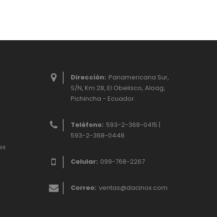
Dirección:
Panamericana Sur,
S/N, Km 28, El Obelisco, Aloag,
Pichincha - Ecuador.
Teléfono:
593-2-368-0415 |
593-2-368-0448
es
Celular:
099-768-2267
Correo:
ventas@dacinox.com