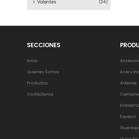
Volantes
(24)
SECCIONES
PROD
Inicio
Accesori
Quienes Somos
Acero In
Productos
Antenas
Contáctenos
Camiones
Emblema
Espejos
Guardap
Guías D