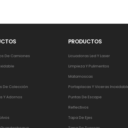
UCTOS
PRODUCTOS
os De Camiones
Licuadoras Led Y Laser
oxidable
Limpieza Y Pulimentos
Matamoscas
 De Colección
Portaplacas Y Viceras Inoxidabl
s Y Adornos
Puntas De Escape
Reflectivos
olvos
Tapa De Ejes
e Guardachoque
Tapa De Tuercas