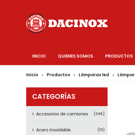
INICIO
QUIENES SOMOS
PRODUCTOS
Inicio
Productos
Lámparas led
Lámpara
>
>
>
CATEGORÍAS
Accesorios de camiones
(346)
Acero inoxidable
(111)