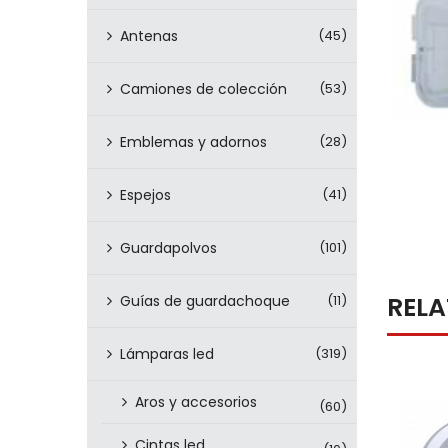
Antenas
(45)
Camiones de colección
(53)
Emblemas y adornos
(28)
Espejos
(41)
Guardapolvos
(101)
REL
Guías de guardachoque
(11)
Lámparas led
(319)
Aros y accesorios
(60)
Cintas led