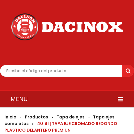
MENU
INICIO
Inicio
Productos
Tapa de ejes
Tapa ejes
>
>
>
completos
40181 | TAPA EJE CROMADO REDONDO
>
QUIENES SOMOS
PLASTICO DELANTERO PREMIUN