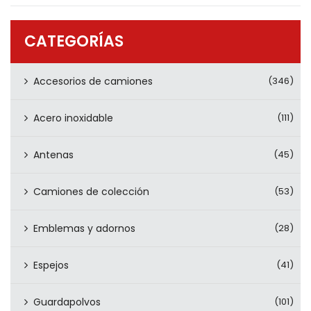
PRODUCTOS
CONTÁCTENOS
CATEGORÍAS
Accesorios de camiones
(346)
Acero inoxidable
(111)
Antenas
(45)
Camiones de colección
(53)
Emblemas y adornos
(28)
Espejos
(41)
Guardapolvos
(101)