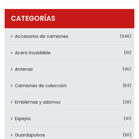
PRODUCTOS
CONTÁCTENOS
CATEGORÍAS
Accesorios de camiones
(346)
Acero inoxidable
(111)
Antenas
(45)
Camiones de colección
(53)
Emblemas y adornos
(28)
Espejos
(41)
Guardapolvos
(101)