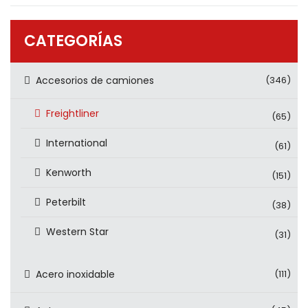
PRODUCTOS
CONTÁCTENOS
CATEGORÍAS
Accesorios de camiones
(346)
Freightliner
(65)
International
(61)
Kenworth
(151)
Peterbilt
(38)
Western Star
(31)
Acero inoxidable
(111)