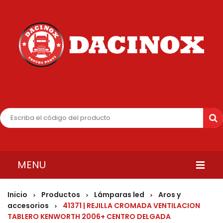
MENU
INICIO
Inicio
Productos
Lámparas led
Aros y
>
>
>
accesorios
41371 | REJILLA CROMADA VENTILACION
>
QUIENES SOMOS
TABLERO KENWORTH 2006+ CENTRO DELGADA