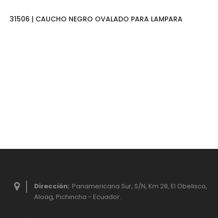
31506 | CAUCHO NEGRO OVALADO PARA LAMPARA
Dirección:
Panamericana Sur, S/N, Km 28, El Obelisco,
Aloag, Pichincha - Ecuador.