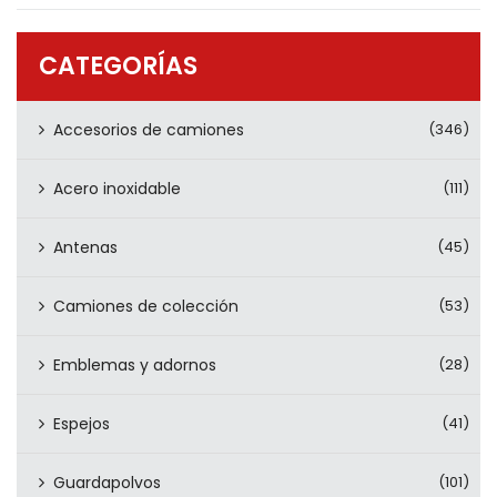
PRODUCTOS
CONTÁCTENOS
CATEGORÍAS
Accesorios de camiones
(346)
Acero inoxidable
(111)
Antenas
(45)
Camiones de colección
(53)
Emblemas y adornos
(28)
Espejos
(41)
Guardapolvos
(101)