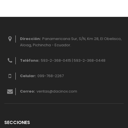
Dirección:
Panamericana Sur, S/N, Km 28, El Obelisco,
Aloag, Pichincha - Ecuador.
Teléfono:
593-2-368-0415 | 593-2-368-0448
Celular:
099-768-2267
Correo:
ventas@dacinox.com
SECCIONES