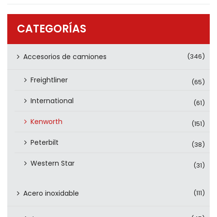
PRODUCTOS
CONTÁCTENOS
CATEGORÍAS
Accesorios de camiones
(346)
Freightliner
(65)
International
(61)
Kenworth
(151)
Peterbilt
(38)
Western Star
(31)
Acero inoxidable
(111)