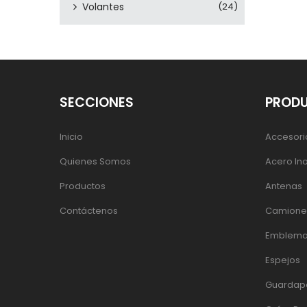
Volantes
(24)
SECCIONES
PROD
Inicio
Accesori
Quienes Somos
Acero In
Productos
Antenas
Contáctenos
Camiones
Emblema
Espejos
Guardap