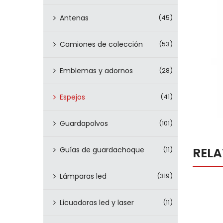
Antenas
(45)
Camiones de colección
(53)
Emblemas y adornos
(28)
Espejos
(41)
Guardapolvos
(101)
REL
Guías de guardachoque
(11)
Lámparas led
(319)
Licuadoras led y laser
(11)