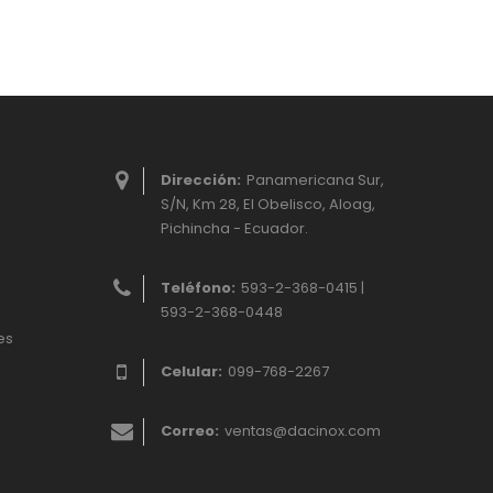
Dirección:
Panamericana Sur,
S/N, Km 28, El Obelisco, Aloag,
Pichincha - Ecuador.
Teléfono:
593-2-368-0415 |
593-2-368-0448
es
Celular:
099-768-2267
Correo:
ventas@dacinox.com