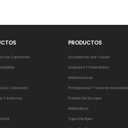
UCTOS
PRODUCTOS
os De Camiones
Licuadoras Led Y Laser
oxidable
Limpieza Y Pulimentos
Matamoscas
 De Colección
Portaplacas Y Viceras Inoxidabl
s Y Adornos
Puntas De Escape
Reflectivos
olvos
Tapa De Ejes