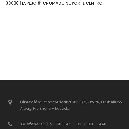
33080 | ESPEJO 8″ CROMADO SOPORTE CENTRO
Dirección:
Panamericana Sur, S/N, Km 28, El Obelisco,
Aloag, Pichincha - Ecuador.
Teléfono:
593-2-368-0415 | 593-2-368-0448