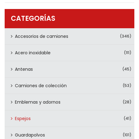
PRODUCTOS
CONTÁCTENOS
CATEGORÍAS
Accesorios de camiones
(346)
Acero inoxidable
(111)
Antenas
(45)
Camiones de colección
(53)
Emblemas y adornos
(28)
Espejos
(41)
Guardapolvos
(101)