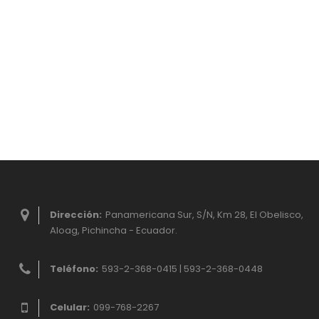
Dirección:
Panamericana Sur, S/N, Km 28, El Obelisco,
Aloag, Pichincha - Ecuador.
Teléfono:
593-2-368-0415 | 593-2-368-0448
Celular:
099-768-2267